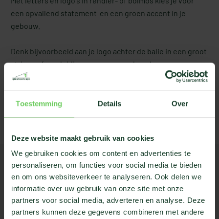
Met letters en logo's in rendier- of bolmos kies je voor
een opvallend statement en een groen accent in je
gebouw.
Denk bijvoorbeeld aan je logo achter de balie in een groot
atrium, of aanduidingen voor vergaderzalen en
pictogrammen voor toiletten. Wat je ook kiest,
mosletters en moslogo's zorgen voor een unieke
uitstraling die een blijvende indruk maken.
Toestemming
Details
Over
Deze website maakt gebruik van cookies
We gebruiken cookies om content en advertenties te
personaliseren, om functies voor social media te bieden
en om ons websiteverkeer te analyseren. Ook delen we
informatie over uw gebruik van onze site met onze
01
partners voor social media, adverteren en analyse. Deze
weinig
partners kunnen deze gegevens combineren met andere