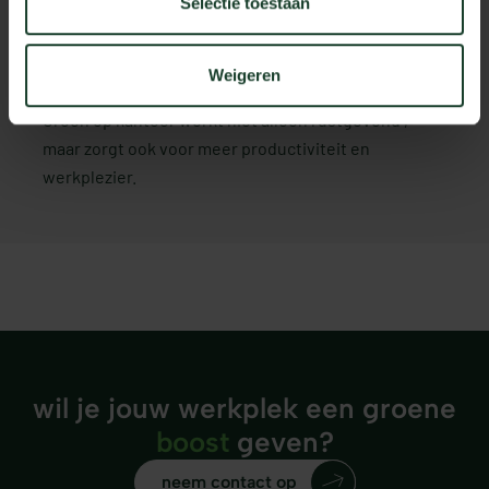
Selectie toestaan
rustgevende
uitstraling
Weigeren
Groen op kantoor werkt niet alleen rustgevend ,
maar zorgt ook voor meer productiviteit en
werkplezier.
wil je jouw werkplek een groene
boost
geven?
neem contact op