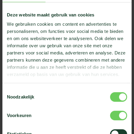
Deze website maakt gebruik van cookies
We gebruiken cookies om content en advertenties te
personaliseren, om functies voor social media te bieden
en om ons websiteverkeer te analyseren. Ook delen we
informatie over uw gebruik van onze site met onze
partners voor social media, adverteren en analyse. Deze
partners kunnen deze gegevens combineren met andere
les avantages
d'un
informatie die u aan ze heeft verstrekt of die ze hebben
verzameld op basis van uw gebruik van hun services.
cadre vert
Toestemmingsselectie
réalisations
Noodzakelijk
Vous souhaitez ajouter un subtil accent vert à votre
environnement de travail? Pensez alors à un cadre vert
Voorkeuren
de Green Concept. En combinant des plantes vivantes,
de la mousse de boule, de la mousse plate ou de la
mousse de renne dans différentes teintes, vous pouvez
Statistieken