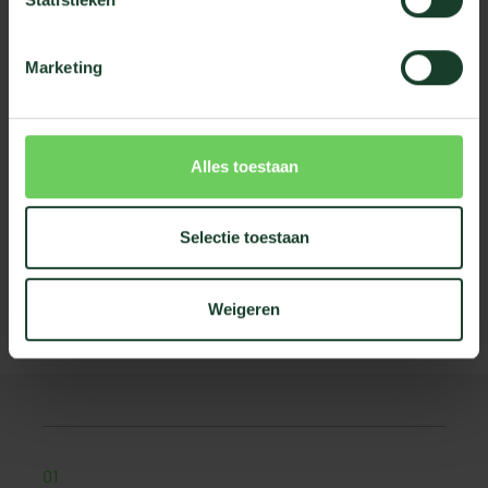
créer une atmosphère calme et verdoyante au bureau,
sans trop d'entretien ni de perte d'espace.
Marketing
Nos cadres verts sont disponibles en différentes tailles.
Ils conviennent pour être fixés sur un mur intérieur ou
Alles toestaan
pour attirer l'attention dans une salle de réunion. Vous
pouvez choisir parmi une gamme variée de plantes et de
couleurs pour la mousse. Vous obtenez ainsi un cadre
Selectie toestaan
vert qui répond parfaitement aux besoins de votre
bureau, tant sur le plan fonctionnel que décoratif.
Weigeren
01