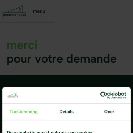
menu
merci
pour votre demande
nous avons bien reçu
votre
demande
!
Toestemming
Details
Over
Nous vous en remercions. Nous vous
contacterons bientôt pour traiter votre
Deze website maakt gebruik van cookies