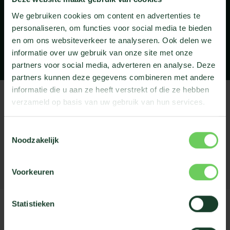
demande et trouver la meilleure formule pour
votre entreprise. A bientôt !
We gebruiken cookies om content en advertenties te
personaliseren, om functies voor social media te bieden
en om ons websiteverkeer te analyseren. Ook delen we
retour à la page d'acceuil
informatie over uw gebruik van onze site met onze
partners voor social media, adverteren en analyse. Deze
partners kunnen deze gegevens combineren met andere
informatie die u aan ze heeft verstrekt of die ze hebben
verzameld op basis van uw gebruik van hun services.
Rue des Soldats 84
1082 Bruxelles
Toestemmingsselectie
Noodzakelijk
+32 2461 10 71
info@greenconcept.be
Voorkeuren
Statistieken