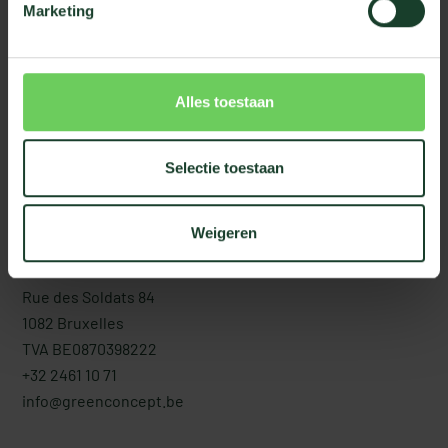
Marketing
test
Plantes de bureau
Murs végétaux
Alles toestaan
Boîtes de fruits
Soupe
Selectie toestaan
Bien-être au travail
Weigeren
Contacter
Rue des Soldats 84
1082 Bruxelles
TVA BE0870398222
+32 2461 10 71
info@greenconcept.be