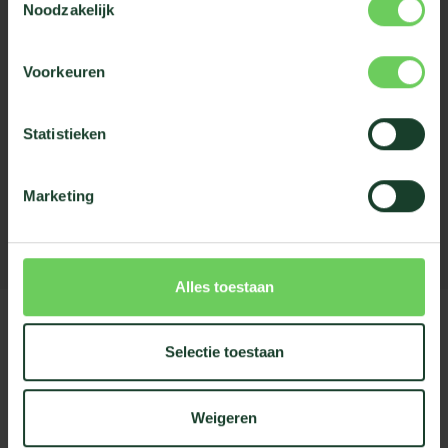
Noodzakelijk
50
porties
Voorkeuren
+/-
9
kg
Statistieken
excl. 6% BTW
incl. verzending
39,00
euro
Marketing
per levering
Alles toestaan
Selectie toestaan
test
Kantoorplanten
Weigeren
Groene wanden