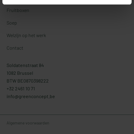
Fruitboxen
Soep
Welzijn op het werk
Contact
Soldatenstraat 84
1082 Brussel
BTW BE0870398222
+32 2461 10 71
info@greenconcept.be
Algemene voorwaarden